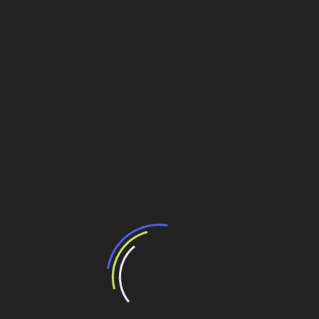
ra de Gás e Energia da Petrobras.
Segundo ela, a estatal está trabalhando para ter uma estrutura
gaseífera integrada à rede interligada do sistema elétrico do país.
Tanto que a meta da Petrobras, como empresa de energia, é chegar
ao primeiro trimestre de 2010, na posição de quinto maior gerador de
energia elétrica do país, com uma capacidade de geração de 7 mil
MW. E mais: entrar na geração de energia eólica, se a atividade se
revelar capaz de remunerar a Petrobras.
Neste momento estão em andamento 69 projetos nessa área, cujas
obras tiveram início em 2007 e que serão concluídos até 2010. Entre
elas estão 3 mil km de gasoduto.
Fonte: Estadão
Compartilhe esse conteúdo