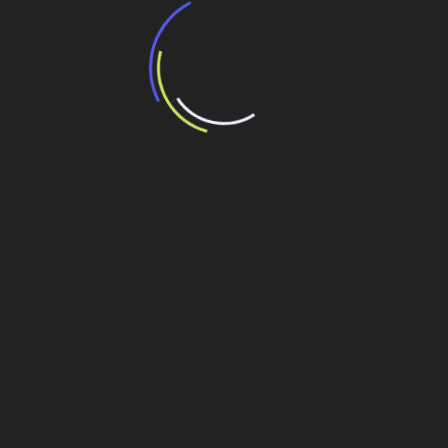
BNDES e Ministério das Cidades projetam
potencial de expansão de linhas de
transporte coletivo da Baixada Santista
13 de julho de 2026