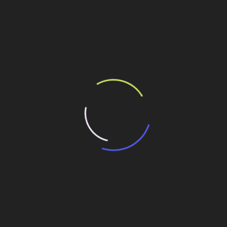
s uma vez, um ano de grandes conquistas que contribuirão
ativo irreplicável da infraestrutura brasileira”, disse o
 para ele, contribuíram para os resultados positivos, tais
ia da Ferrovia Interna do Porto de Santos (FIPS), associação
pansão do empreendimento; o leilão da área do terminal STS
is, assegurando investimentos de R$ 765 milhões; o
 modelados, incluindo o STS 10 (contêiner) e STS 53 (granel
io de parcerias firmadas ao longo de 2022.
ilhe esse conteúdo