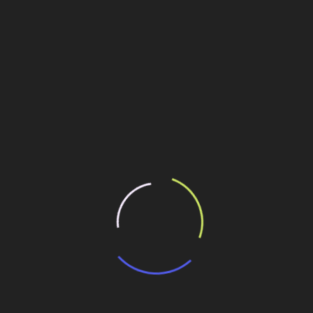
rá produtos fabricados por outras empresas do Grupo Saint-
cias, utilizadas para a confecção de paredes (principalmente
ra construção de pisos e mezaninos, são da Brasilit. Da
aplicados como isolantes térmicos e acústicos nas paredes e
 Grupo Saint-Gobain atuam em conjunto para oferecer
omplementar a instalação do sistema drywall.
 215 – Nossa Senhora das Graças – Porto Velho (RO) – (69)
ilhe esse conteúdo