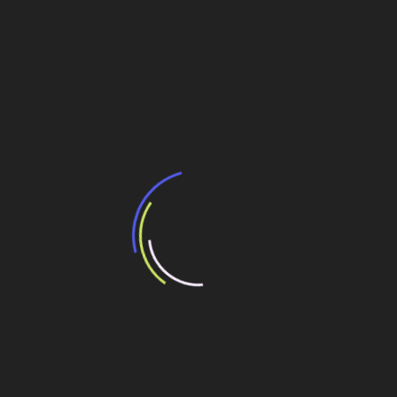
rodovias Anhanguera e Bandeirantes
Shopping Brooklyn Alamedas: A Cobreflex
garante segurança e eficiência elétrica
Porto de Santos
Navegação
Filas de caminhões e congestionamentos
de
Investimentos e ações que podem eliminar os
Post
gargalos
Veja também