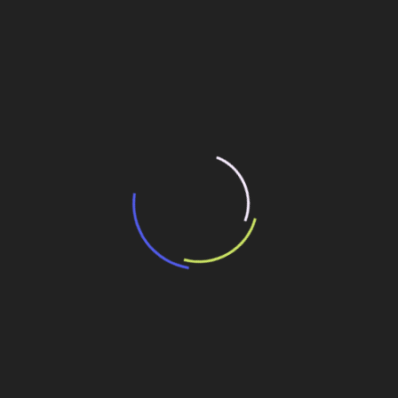
“Incerteza jurídica” adia homologação do
resultado de leilão de reserva
15 de maio de 2026