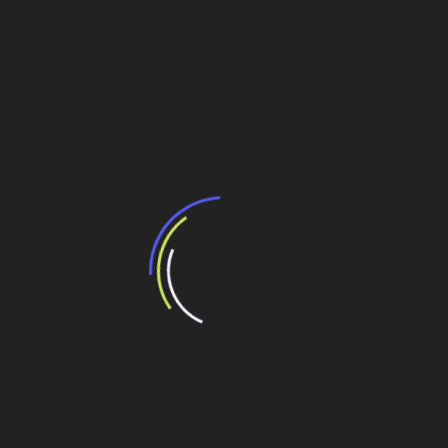
BNDES e Ministério das Cidades projetam
potencial de expansão de linhas de
transporte coletivo da Baixada Santista
13 de julho de 2026