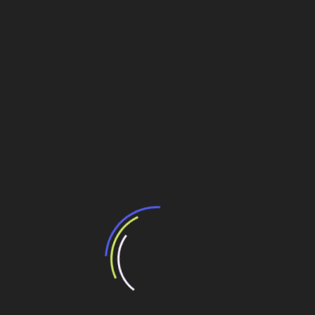
Movimentação de 250 contêineres e uso de dois
navios
Implantação completa em apenas
oito meses
A Logos cuidou da
engenharia, fornecimento,
transporte, obras civis, comissionamento e
operação comercial
.
A experiência da Logos Engenharia em projetos
complexos, com diferentes modelos contratuais (EPC,
DTM, apoio gerencial), comprova sua
capacidade
técnica, agilidade de mobilização e foco na presença
em campo
. A empresa mantém equipes próximas aos
clientes e aos sites de obra, garantindo maior controle
dos riscos e eficiência nas entregas.