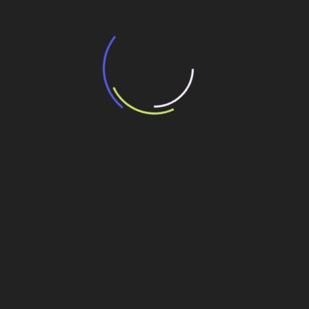
“Incerteza jurídica” adia homologação do
resultado de leilão de reserva
15 de maio de 2026