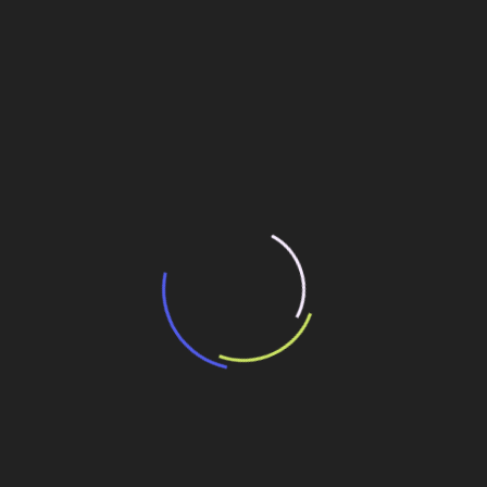
“Incerteza jurídica” adia homologação do
resultado de leilão de reserva
15 de maio de 2026