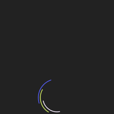
Leia mais
Notícias recentes
Como o BIM revoluciona a gestão da
informação e aumenta a
produtividade na construção
12 de abril de 2024
Para obter ganhos de produtividade, a Dimensional
Engenharia lança mão da gestão da informação dos
projetos por meio de sistema BIM, assinatura digital e
validação