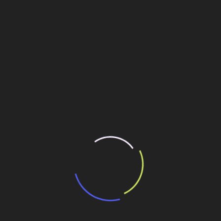
Leia mais
Blog
Bauru (SP): Estações de esgoto
voltam à estaca zero
26 de fevereiro de 2009
Bauru (SP): Estações de esgoto voltam à estaca zero
Leia mais