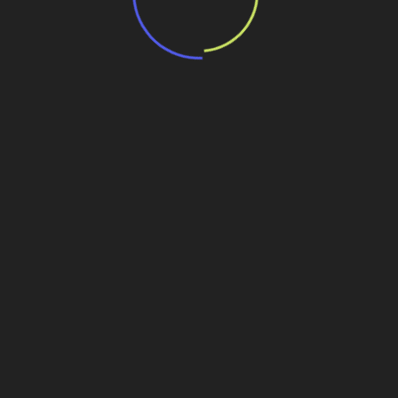
 e obras de drenagem
grar barragem CDS II ao
nça
té o final de 2027, a AngloGold Ashanti anunciou a
arragem