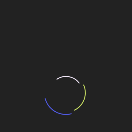
Soluções e equipamentos
Sumitomo Heavy Industries Lança
Serviço Especializado de
Assistência Técnica no Brasil
29 de novembro de 2012
O grupo japonês Sumitomo Heavy Industries lançou no
País um serviço de assistência técnica para manutenção
e reparo de redutores, que vai da simples inspeção nos
equipamentos até análises dos componentes, avalia&
Leia mais