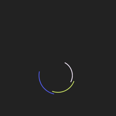
“Incerteza jurídica” adia homologação do
resultado de leilão de reserva
15 de maio de 2026