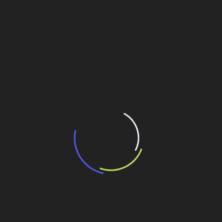
“Incerteza jurídica” adia homologação do
resultado de leilão de reserva
15 de maio de 2026