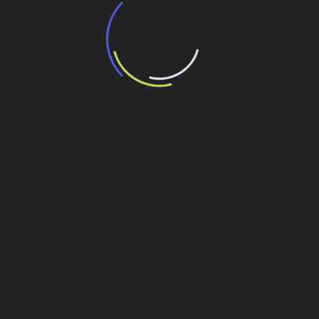
“Incerteza jurídica” adia homologação do
resultado de leilão de reserva
15 de maio de 2026