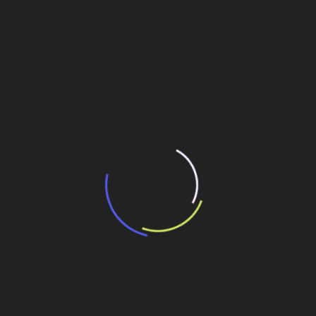
“Incerteza jurídica” adia homologação do
resultado de leilão de reserva
15 de maio de 2026