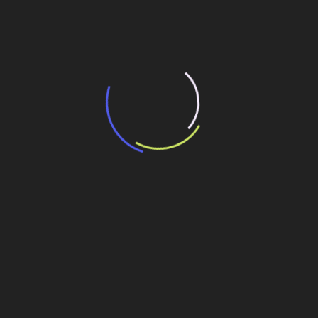
“Retrofit em multivisão”, obra que amplia o
debate sobre o futuro e preservação da
história das cidades. Lançamento da Editora
Senac São Paulo.
13 de março de 2026