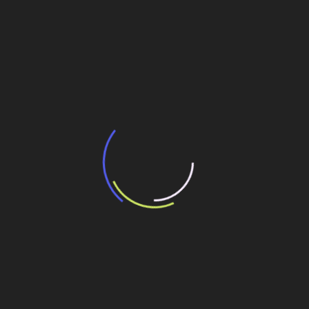
BNDES e Ministério das Cidades projetam
potencial de expansão de linhas de
transporte coletivo da Baixada Santista
13 de julho de 2026