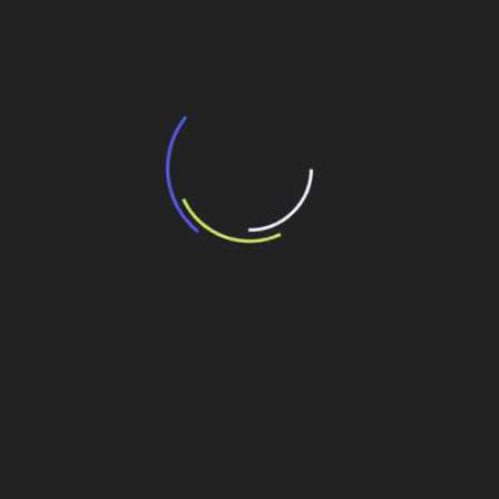
potencial de expansão de linhas de
transporte coletivo da Baixada Santista
13 de julho de 2026
“Incerteza jurídica” adia homologação do
resultado de leilão de reserva
15 de maio de 2026