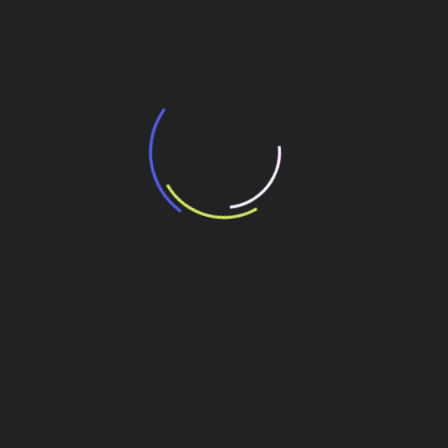
transporte coletivo da Baixada Santista
13 de julho de 2026
“Incerteza jurídica” adia homologação do
resultado de leilão de reserva
15 de maio de 2026