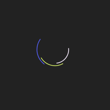
BNDES e Ministério das Cidades projetam
potencial de expansão de linhas de
transporte coletivo da Baixada Santista
13 de julho de 2026