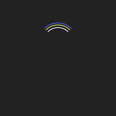
tratar, reter e destinar recursos hídricos, garantido
segurança e qualidade desde a concepção de cada
projeto.
Quer saber mais?
Fale com a gente!
Entre em contato:
imprensa@acodrenagem.com.br
Telefone: (12) 3878 4686 // (11) 98134 4218
Fonte: Redação OE
Compartilhe esse conteúdo