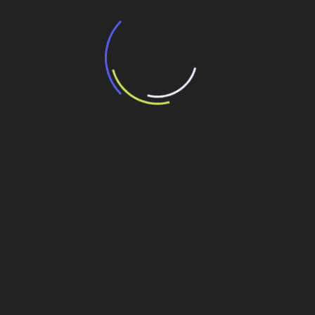
“Incerteza jurídica” adia homologação do
resultado de leilão de reserva
15 de maio de 2026