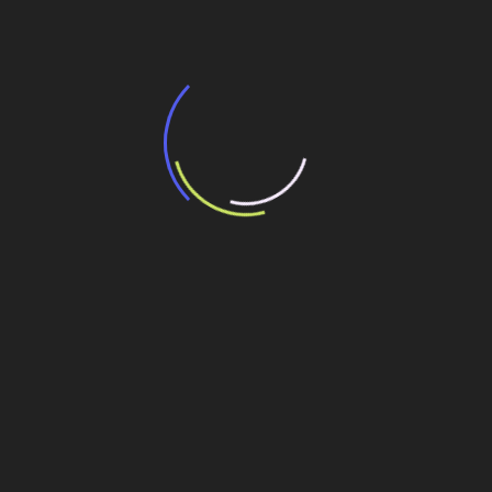
13 de julho de 2026
“Incerteza jurídica” adia homologação do
resultado de leilão de reserva
15 de maio de 2026