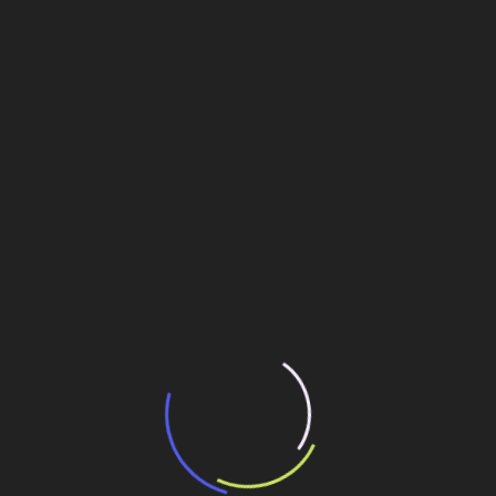
potencial de expansão de linhas de
transporte coletivo da Baixada Santista
13 de julho de 2026
“Incerteza jurídica” adia homologação do
resultado de leilão de reserva
15 de maio de 2026