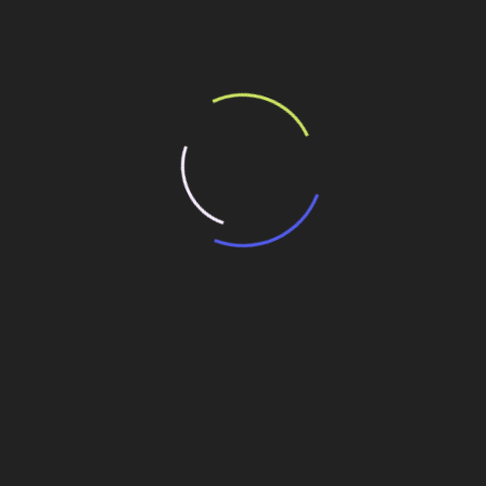
ilhe esse conteúdo
 em abril
 Copa das Confederações
 abril desde 2002
tro dias
ões
Obra do novo aeroporto de Conquista recebe R$
45 mi