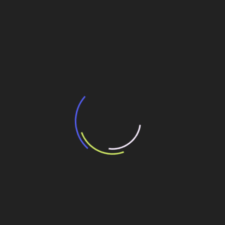
BNDES e Ministério das Cidades projetam
potencial de expansão de linhas de
transporte coletivo da Baixada Santista
13 de julho de 2026