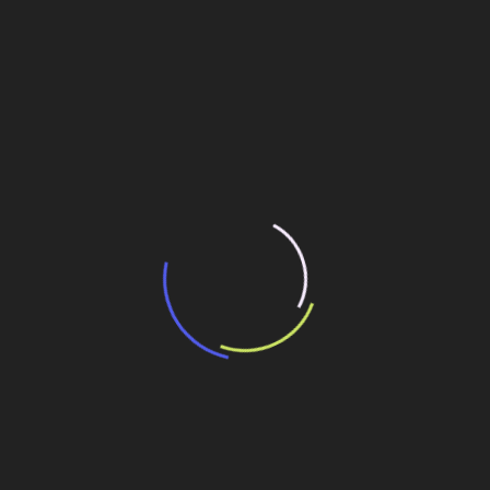
“Incerteza jurídica” adia homologação do
resultado de leilão de reserva
15 de maio de 2026