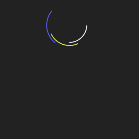
“Retrofit em multivisão”, obra que amplia o
debate sobre o futuro e preservação da
história das cidades. Lançamento da Editora
Senac São Paulo.
13 de março de 2026
One thought on “
Ampliação