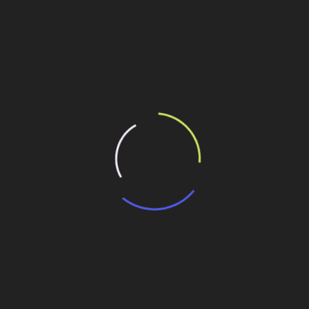
ilhe esse conteúdo
e interliga bairros em Sinop; R$ 9 milhões
 rejeitos permitiu avanço simultâneo das etapas do
pas
ga de etapas da adutora Caieiras