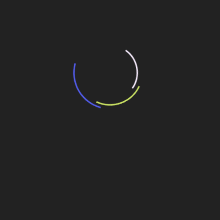
“Retrofit em multivisão”, obra que amplia o
debate sobre o futuro e preservação da
história das cidades. Lançamento da Editora
Senac São Paulo.
13 de março de 2026