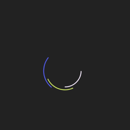
Minerais críticos podem adicionar R$192
bilhões ao PIB e gerar 750 mil novos
empregos, aponta estudo da Amcham Brasil
4 de agosto de 2026