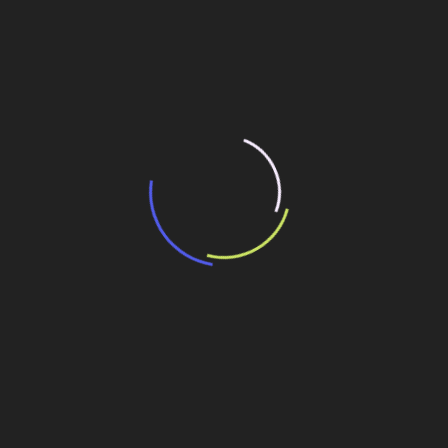
“Incerteza jurídica” adia homologação do
resultado de leilão de reserva
15 de maio de 2026
“Retrofit em multivisão”, obra que amplia o
debate sobre o futuro e preservação da
história das cidades. Lançamento da Editora