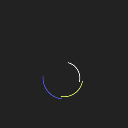
“Incerteza jurídica” adia homologação do
resultado de leilão de reserva
15 de maio de 2026