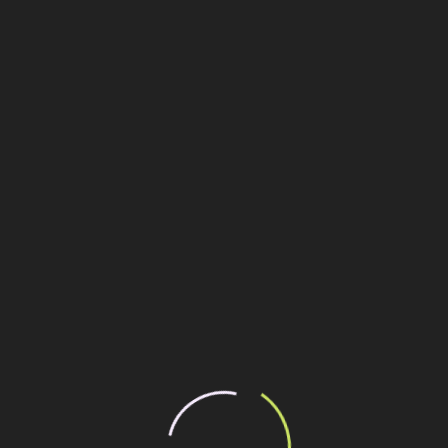
undiaí-SP emprega sistema
quer geometria
derico Ozanan, em Jundiaí (SP), que é a construção da