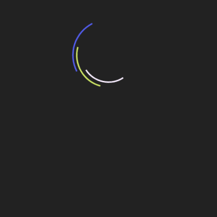
Post
liberados e obras da pista de subida será
antecipada para 2027
Veja também