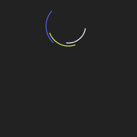
“Incerteza jurídica” adia homologação do
resultado de leilão de reserva
15 de maio de 2026