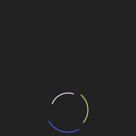
istração sabe onde se encontram os tradicionais pontos de
ráficos identificando-os um a um – por que previamente não
o a ponto, pela raiz? Por que cruzar os braços e esperar
vitavelmente, vão se repetir?
ia ter evoluído, para que eles não dependessem da energia
estas, provocam quedas de árvores e interrompem o
s principais instrumentos da ampliação do caos.
m jeito nisso. Quem acompanha a vida da cidade ouve essa
o implacável pingando na ampulheta, promessa desse tipo é
ção. Mas a cidade continua submersa.
ilhe esse conteúdo