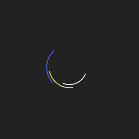
BNDES e Ministério das Cidades projetam
potencial de expansão de linhas de
transporte coletivo da Baixada Santista
13 de julho de 2026