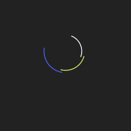
resultado de leilão de reserva
15 de maio de 2026
“Retrofit em multivisão”, obra que amplia o
debate sobre o futuro e preservação da
história das cidades. Lançamento da Editora
Senac São Paulo.