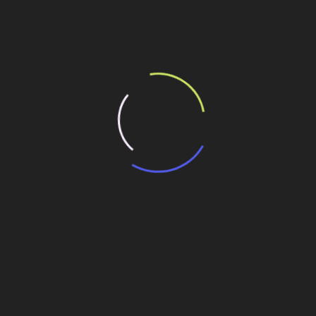
ilhe esse conteúdo
rsas atividades para os estudantes
prefeitos para discutir projetos para Copa de 2014
CEEE aumenta investimento em hidrelétricas e
eólicas