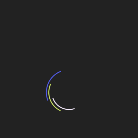
Arezza inicia segundo semestre com novos
contratos
Navegação
LD Celulose fecha 2022 produzindo 500 mil
t./ano em MG
de
Post
Empresa vencedora do metrô de BH deve iniciar
investimentos neste primeiro semestre
Veja também