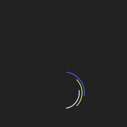
2ª fábrica em
Jacareí (SP)
; montagem atual em
São
José dos Campos (SP)
.
Modelos montados:
escavadeiras 135 e 215
,
guindastes
QY50C
e
STC 75
.
Komatsu
HB215LC-1
(escavadeira híbrida, 21,5 t):
–25%
de
diesel; regeneração no giro com
ultracapacitor
.
Linha
PC-10
com motores Tier 4 e
Komtrax
de
série.
Wirtgen Group
W250
(fresadora, 980 hp, até 1.300 t/h).
Kleemann MC110
(britador móvel); versões com
peneira e pré-peneira.