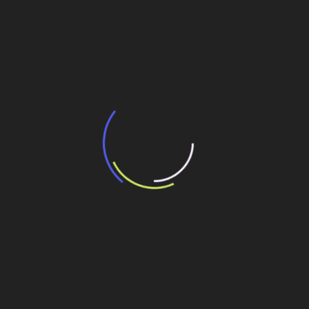
BNDES e Ministério das Cidades projetam
potencial de expansão de linhas de
transporte coletivo da Baixada Santista
13 de julho de 2026