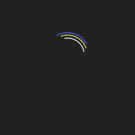
Minerais críticos podem adicionar R$192
bilhões ao PIB e gerar 750 mil novos
empregos, aponta estudo da Amcham Brasil
4 de agosto de 2026
Novos projetos destacam Brazil Iron, Ero