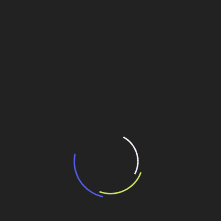
“Incerteza jurídica” adia homologação do
resultado de leilão de reserva
15 de maio de 2026