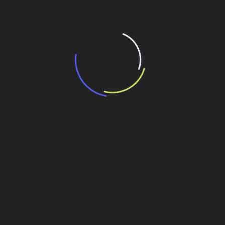
“Retrofit em multivisão”, obra que amplia o
debate sobre o futuro e preservação da
história das cidades. Lançamento da Editora
Senac São Paulo.
13 de março de 2026