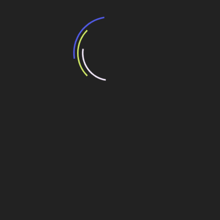
Veja também
BNDES e Ministério das Cidades projetam
potencial de expansão de linhas de
transporte coletivo da Baixada Santista
13 de julho de 2026